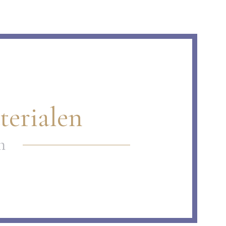
erialen
n