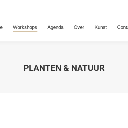
me
Workshops
Agenda
Over
Kunst
Con
e
Workshops
Agenda
Over
Kunst
Cont
PLANTEN & NATUUR