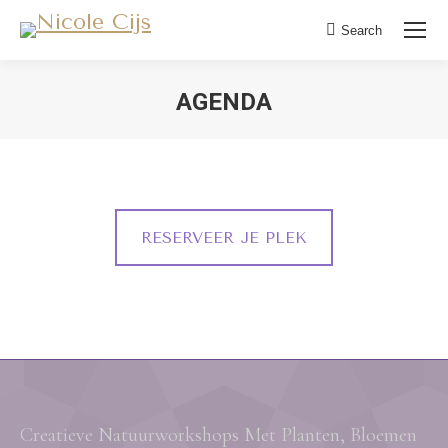
Search:
Search
AGENDA
RESERVEER JE PLEK
Creatieve Natuurworkshops Met Planten, Bloemen