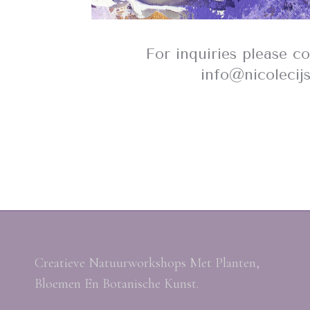
For inquiries please c
info@nicolecij
Creatieve Natuurworkshops Met Planten,
Bloemen En Botanische Kunst.